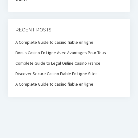
RECENT POSTS
A Complete Guide to casino fiable en ligne
Bonus Casino En Ligne Avec Avantages Pour Tous
Complete Guide to Legal Online Casino France
Discover Secure Casino Fiable En Ligne Sites
A Complete Guide to casino fiable en ligne