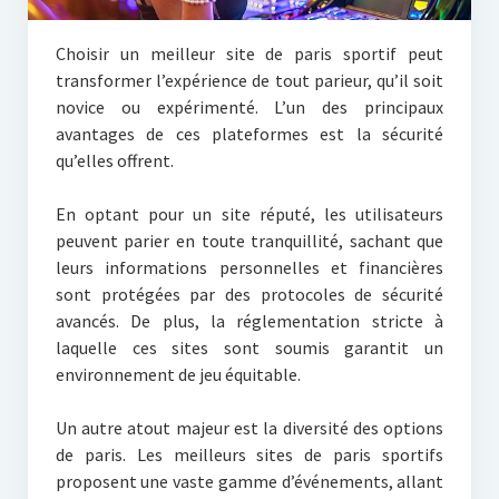
Choisir un meilleur site de paris sportif peut
transformer l’expérience de tout parieur, qu’il soit
novice ou expérimenté. L’un des principaux
avantages de ces plateformes est la sécurité
qu’elles offrent.
En optant pour un site réputé, les utilisateurs
peuvent parier en toute tranquillité, sachant que
leurs informations personnelles et financières
sont protégées par des protocoles de sécurité
avancés. De plus, la réglementation stricte à
laquelle ces sites sont soumis garantit un
environnement de jeu équitable.
Un autre atout majeur est la diversité des options
de paris. Les meilleurs sites de paris sportifs
proposent une vaste gamme d’événements, allant