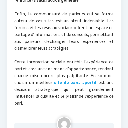
renforce la satisfaction générale.
Enfin, la communauté de parieurs qui se forme
autour de ces sites est un atout indéniable. Les
forums et les réseaux sociaux offrent un espace de
partage d’informations et de conseils, permettant
aux parieurs d’échanger leurs expériences et
d’améliorer leurs stratégies.
Cette interaction sociale enrichit l’expérience de
pari et crée un sentiment d’appartenance, rendant
chaque mise encore plus palpitante. En somme,
choisir un meilleur
site de paris sportif
est une
décision stratégique qui peut grandement
influencer la qualité et le plaisir de l’expérience de
pari.