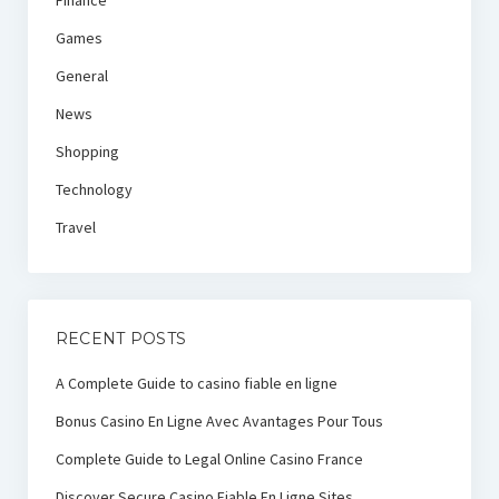
Games
General
News
Shopping
Technology
Travel
RECENT POSTS
A Complete Guide to casino fiable en ligne
Bonus Casino En Ligne Avec Avantages Pour Tous
Complete Guide to Legal Online Casino France
Discover Secure Casino Fiable En Ligne Sites