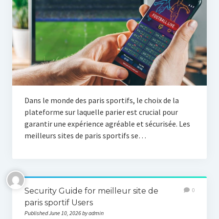
Dans le monde des paris sportifs, le choix de la
plateforme sur laquelle parier est crucial pour
garantir une expérience agréable et sécurisée. Les
meilleurs sites de paris sportifs se…
Security Guide for meilleur site de
0
paris sportif Users
Published June 10, 2026 by admin