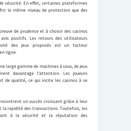
 sécurité. En effet, certaines plateformes
frir le même niveau de protection que des
 preuve de prudence et à choisir des casinos
vis positifs. Les retours des utilisateurs
sité des jeux proposés est un facteur
en ligne.
une large gamme de machines à sous, de jeux
rent davantage l’attention. Les joueurs
t de qualité, ce qui incite les casinos à se
encontrent un succès croissant grâce à leur
 la rapidité des transactions. Toutefois, les
uant à la sécurité et la réputation des