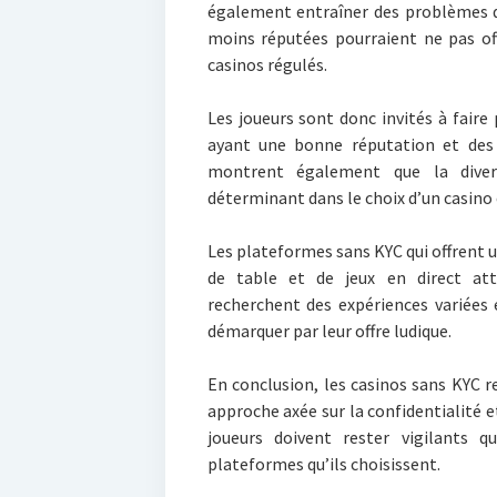
également entraîner des problèmes de
moins réputées pourraient ne pas of
casinos régulés.
Les joueurs sont donc invités à faire
ayant une bonne réputation et des a
montrent également que la diver
déterminant dans le choix d’un casino 
Les plateformes sans KYC qui offrent 
de table et de jeux en direct atti
recherchent des expériences variées e
démarquer par leur offre ludique.
En conclusion, les casinos sans KYC r
approche axée sur la confidentialité et
joueurs doivent rester vigilants q
plateformes qu’ils choisissent.