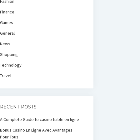
Fashion
Finance
Games
General
News
Shopping
Technology
Travel
RECENT POSTS
A Complete Guide to casino fiable en ligne
Bonus Casino En Ligne Avec Avantages
Pour Tous