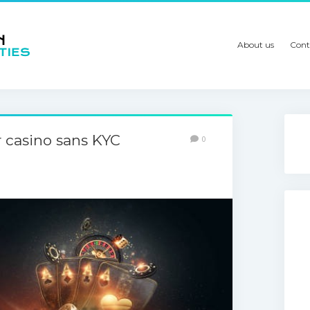
About us
Cont
r casino sans KYC
0