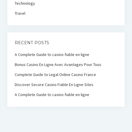
Technology
Travel
RECENT POSTS
A Complete Guide to casino fiable en ligne
Bonus Casino En Ligne Avec Avantages Pour Tous
Complete Guide to Legal Online Casino France
Discover Secure Casino Fiable En Ligne Sites
A Complete Guide to casino fiable en ligne