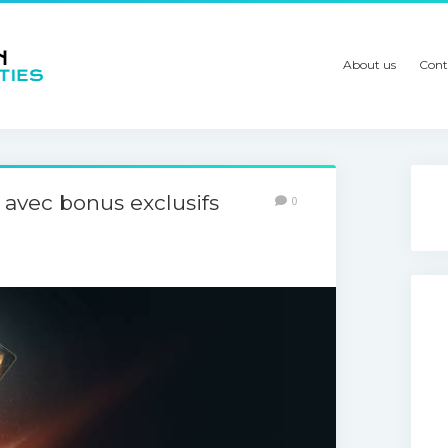
About us
Cont
 avec bonus exclusifs
0