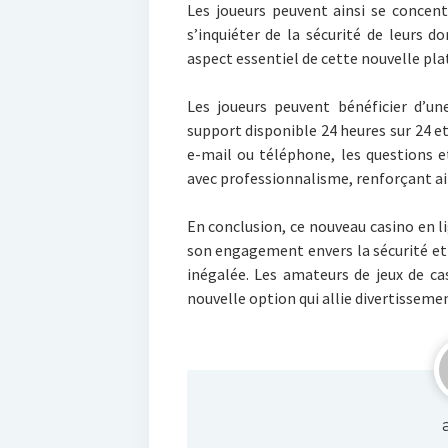
Les joueurs peuvent ainsi se concent
s’inquiéter de la sécurité de leurs do
aspect essentiel de cette nouvelle pl
Les joueurs peuvent bénéficier d’un
support disponible 24 heures sur 24 et 
e-mail ou téléphone, les questions e
avec professionnalisme, renforçant ain
En conclusion, ce nouveau casino en li
son engagement envers la sécurité et l
inégalée. Les amateurs de jeux de ca
nouvelle option qui allie divertissemen