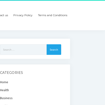
act us
Privacy Policy
Terms and Conditions
Search
for:
CATEGORIES
Home
Health
Business