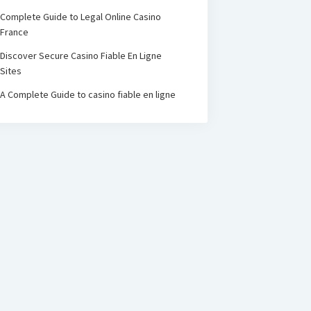
Complete Guide to Legal Online Casino
France
Discover Secure Casino Fiable En Ligne
Sites
A Complete Guide to casino fiable en ligne