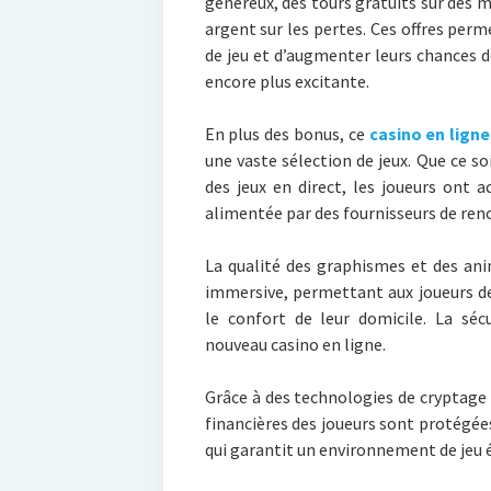
généreux, des tours gratuits sur des 
argent sur les pertes. Ces offres per
de jeu et d’augmenter leurs chances d
encore plus excitante.
En plus des bonus, ce
casino en ligne
une vaste sélection de jeux. Que ce so
des jeux en direct, les joueurs ont a
alimentée par des fournisseurs de ren
La qualité des graphismes et des an
immersive, permettant aux joueurs de
le confort de leur domicile. La sé
nouveau casino en ligne.
Grâce à des technologies de cryptage
financières des joueurs sont protégées.
qui garantit un environnement de jeu 