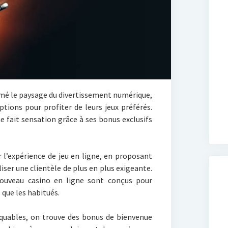
ormé le paysage du divertissement numérique,
ptions pour profiter de leurs jeux préférés.
e fait sensation grâce à ses bonus exclusifs
l’expérience de jeu en ligne, en proposant
liser une clientèle de plus en plus exigeante.
 nouveau casino en ligne sont conçus pour
 que les habitués.
quables, on trouve des bonus de bienvenue