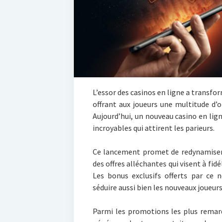
L’essor des casinos en ligne a transf
offrant aux joueurs une multitude d’o
Aujourd’hui, un nouveau casino en lign
incroyables qui attirent les parieurs.
Ce lancement promet de redynamiser 
des offres alléchantes qui visent à fidé
Les bonus exclusifs offerts par ce
séduire aussi bien les nouveaux joueurs
Parmi les promotions les plus remar