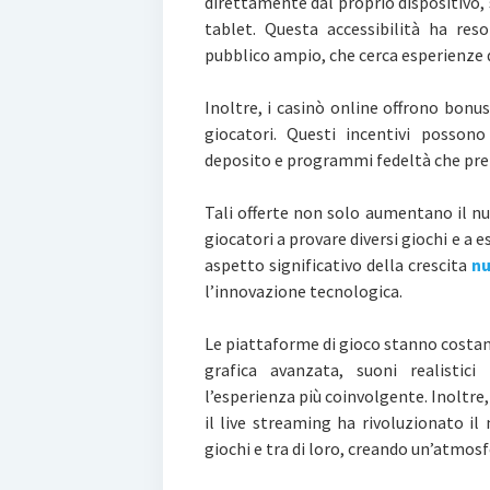
direttamente dal proprio dispositivo
tablet. Questa accessibilità ha res
pubblico ampio, che cerca esperienze d
Inoltre, i casinò online offrono bonu
giocatori. Questi incentivi possono
deposito e programmi fedeltà che premi
Tali offerte non solo aumentano il nu
giocatori a provare diversi giochi e a e
aspetto significativo della crescita
nu
l’innovazione tecnologica.
Le piattaforme di gioco stanno costa
grafica avanzata, suoni realistici
l’esperienza più coinvolgente. Inoltre,
il live streaming ha rivoluzionato il
giochi e tra di loro, creando un’atmosfe