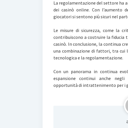
La regolamentazione del settore ha an
dei casinò online. Con l’aumento de
giocatori si sentono più sicuri nel par
Le misure di sicurezza, come la crit
contribuiscono a costruire la fiducia t
casinò. In conclusione, la continua cres
una combinazione di fattori, tra cui l
tecnologica e la regolamentazione.
Con un panorama in continua evolu
espansione continui anche negli
opportunità di intrattenimento per i g