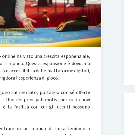
nò online ha visto una crescita esponenziale,
tto il mondo. Questa espansione è dovuta a
tà e accessibilità delle piattaforme digitali,
igliora l’esperienza di gioco.
gono sul mercato, portando con sé offerte
i. Uno dei principali motivi per cui i nuovi
 è la facilità con cui gli utenti possono
 entrare in un mondo di intrattenimento