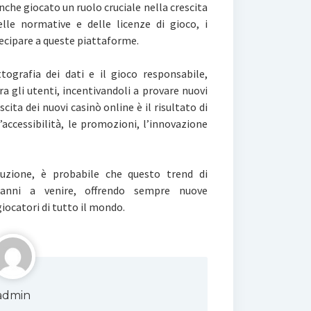
che giocato un ruolo cruciale nella crescita
lle normative e delle licenze di gioco, i
tecipare a queste piattaforme.
tografia dei dati e il gioco responsabile,
ra gli utenti, incentivandoli a provare nuovi
cita dei nuovi casinò online è il risultato di
’accessibilità, le promozioni, l’innovazione
zione, è probabile che questo trend di
 anni a venire, offrendo sempre nuove
iocatori di tutto il mondo.
admin