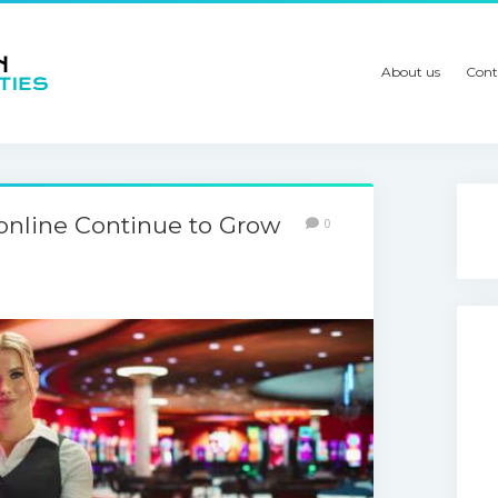
About us
Cont
online Continue to Grow
0