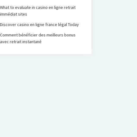
What to evaluate in casino en ligne retrait
immédiat sites
Discover casino en ligne france légal Today
Comment bénéficier des meilleurs bonus
avec retrait instantané