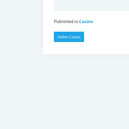
Published in
Casino
Online Casino