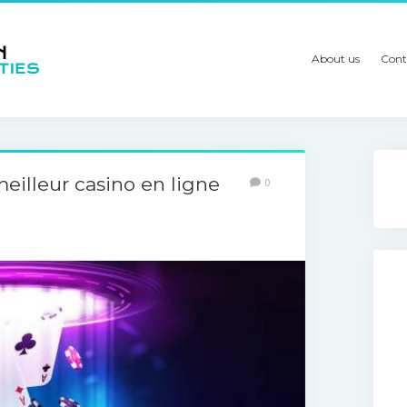
About us
Cont
eilleur casino en ligne
0