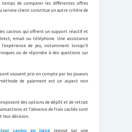
e temps de comparer les différentes offres
u service client constitue un autre critère de
des casinos qui offrent un support réactif et
direct, email ou téléphone. Une assistance
 l’expérience de jeu, notamment lorsqu’il
hniques ou de répondre à des questions sur
nt sont souvent pris en compte par les joueurs
la méthode de paiement est un aspect non
proposent des options de dépôt et de retrait
transactions et l’absence de frais cachés sont
 leur décision.
lleur casino en ligne
repose sur une