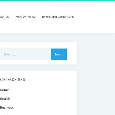
act us
Privacy Policy
Terms and Conditions
Search
for:
CATEGORIES
Home
Health
Business