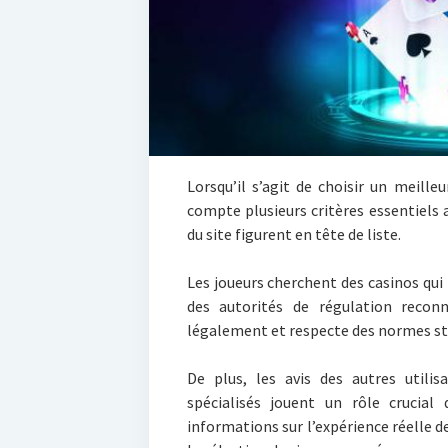
Lorsqu’il s’agit de choisir un meille
compte plusieurs critères essentiels av
du site figurent en tête de liste.
Les joueurs cherchent des casinos qui 
des autorités de régulation reconn
légalement et respecte des normes str
De plus, les avis des autres utili
spécialisés jouent un rôle crucial 
informations sur l’expérience réelle 