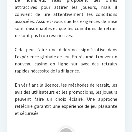
De nombreux sites proposent des offres
attractives pour attirer les joueurs, mais il
convient de lire attentivement les conditions
associées. Assurez-vous que les exigences de mise
sont raisonnables et que les conditions de retrait
ne sont pas trop restrictives.
Cela peut faire une différence significative dans
l’expérience globale de jeu. En résumé, trouver un
nouveau casino en ligne sûr avec des retraits
rapides nécessite de la diligence.
En vérifiant la licence, les méthodes de retrait, les
avis des utilisateurs et les promotions, les joueurs
peuvent faire un choix éclairé. Une approche
réfléchie garantit une expérience de jeu plaisante
et sécurisée.