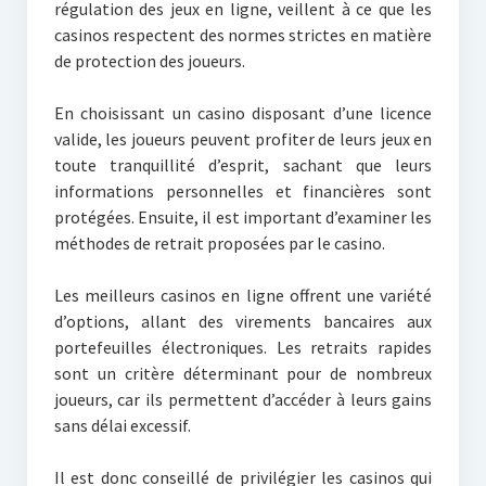
régulation des jeux en ligne, veillent à ce que les
casinos respectent des normes strictes en matière
de protection des joueurs.
En choisissant un casino disposant d’une licence
valide, les joueurs peuvent profiter de leurs jeux en
toute tranquillité d’esprit, sachant que leurs
informations personnelles et financières sont
protégées. Ensuite, il est important d’examiner les
méthodes de retrait proposées par le casino.
Les meilleurs casinos en ligne offrent une variété
d’options, allant des virements bancaires aux
portefeuilles électroniques. Les retraits rapides
sont un critère déterminant pour de nombreux
joueurs, car ils permettent d’accéder à leurs gains
sans délai excessif.
Il est donc conseillé de privilégier les casinos qui