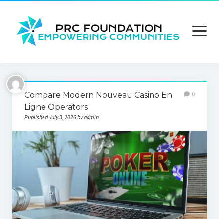
open
menu
About us
Compare Modern Nouveau Casino En
0
Contact us
Ligne Operators
Published July 3, 2026 by admin
Privacy Policy
Terms and Conditions