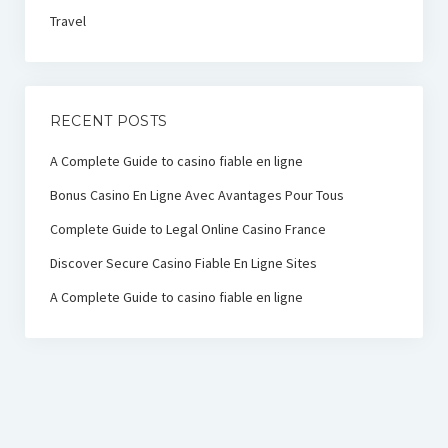
Travel
RECENT POSTS
A Complete Guide to casino fiable en ligne
Bonus Casino En Ligne Avec Avantages Pour Tous
Complete Guide to Legal Online Casino France
Discover Secure Casino Fiable En Ligne Sites
A Complete Guide to casino fiable en ligne