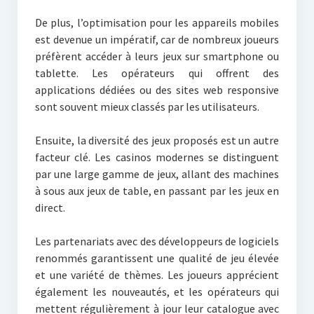
De plus, l’optimisation pour les appareils mobiles
est devenue un impératif, car de nombreux joueurs
préfèrent accéder à leurs jeux sur smartphone ou
tablette. Les opérateurs qui offrent des
applications dédiées ou des sites web responsive
sont souvent mieux classés par les utilisateurs.
Ensuite, la diversité des jeux proposés est un autre
facteur clé. Les casinos modernes se distinguent
par une large gamme de jeux, allant des machines
à sous aux jeux de table, en passant par les jeux en
direct.
Les partenariats avec des développeurs de logiciels
renommés garantissent une qualité de jeu élevée
et une variété de thèmes. Les joueurs apprécient
également les nouveautés, et les opérateurs qui
mettent régulièrement à jour leur catalogue avec