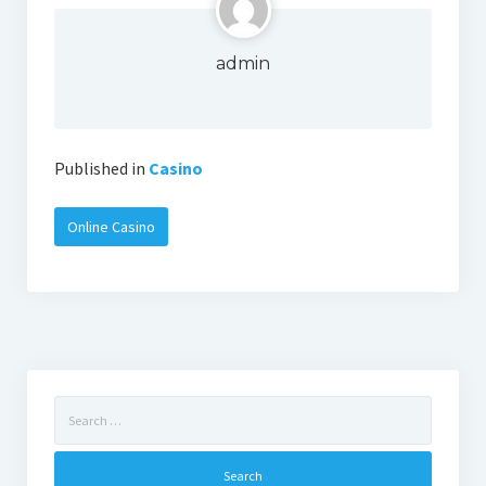
admin
Published in
Casino
Online Casino
Search
for: