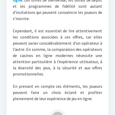
ligne
. Les offres de bienvenue, les bonus de dépôt
et les programmes de fidélité sont autant
d’incitations qui peuvent convaincre les joueurs de
s’inscrire.
Cependant, il est essentiel de lire attentivement
les conditions associées à ces offres, car elles
peuvent varier considérablement d’un opérateur à
l’autre. En somme, la comparaison des opérateurs
de casinos en ligne modernes nécessite une
attention particulière à l’expérience utilisateur, à
la diversité des jeux, à la sécurité et aux offres
promotionnelles.
En prenant en compte ces éléments, les joueurs
peuvent faire un choix éclairé et profiter
pleinement de leur expérience de jeu en ligne.