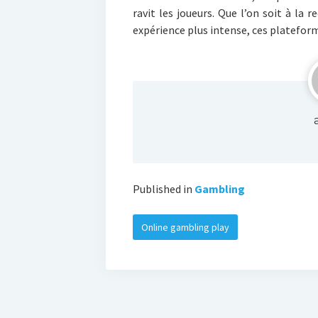
ravit les joueurs. Que l’on soit à l
expérience plus intense, ces plateforme
Published in
Gambling
Online gambling play