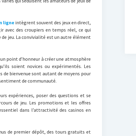
variés qui séduisent les amateurs de jeux de
n ligne
intègrent souvent des jeux en direct,
ir avec des croupiers en temps réel, ce qui
e de jeu. La convivialité est un autre élément
t un point d’honneur à créer une atmosphère
qu’ils soient novices ou expérimentés. Les
nus de bienvenue sont autant de moyens pour
le sentiment de communauté.
eurs expériences, poser des questions et se
cours de jeu. Les promotions et les offres
ssentiel dans l’attractivité des casinos en
us de premier dépôt, des tours gratuits et