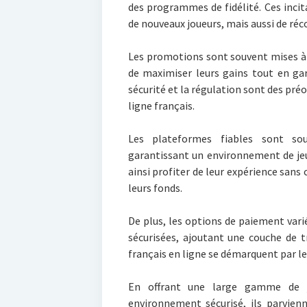
des programmes de fidélité. Ces inci
de nouveaux joueurs, mais aussi de réc
Les promotions sont souvent mises à j
de maximiser leurs gains tout en ga
sécurité et la régulation sont des pré
ligne français.
Les plateformes fiables sont sou
garantissant un environnement de jeu
ainsi profiter de leur expérience sans
leurs fonds.
De plus, les options de paiement var
sécurisées, ajoutant une couche de t
français en ligne se démarquent par l
En offrant une large gamme de j
environnement sécurisé, ils parvien