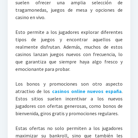
suelen ofrecer una amplia selección de
tragamonedas, juegos de mesa y opciones de
casino en vivo.
Esto permite a los jugadores explorar diferentes
tipos de juegos y encontrar aquellos que
realmente disfrutan. Además, muchos de estos
casinos lanzan juegos nuevos con frecuencia, lo
que garantiza que siempre haya algo fresco y
emocionante para probar.
Los bonos y promociones son otro aspecto
atractivo de los
casinos online nuevos españa
.
Estos sitios suelen incentivar a los nuevos
jugadores con ofertas generosas, como bonos de
bienvenida, giros gratis y promociones regulares.
Estas ofertas no solo permiten a los jugadores
maximizar su bankroll, sino que también les