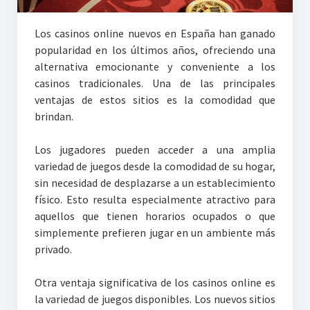
Los casinos online nuevos en España han ganado
popularidad en los últimos años, ofreciendo una
alternativa emocionante y conveniente a los
casinos tradicionales. Una de las principales
ventajas de estos sitios es la comodidad que
brindan.
Los jugadores pueden acceder a una amplia
variedad de juegos desde la comodidad de su hogar,
sin necesidad de desplazarse a un establecimiento
físico. Esto resulta especialmente atractivo para
aquellos que tienen horarios ocupados o que
simplemente prefieren jugar en un ambiente más
privado.
Otra ventaja significativa de los casinos online es
la variedad de juegos disponibles. Los nuevos sitios